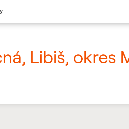
my
ná, Libiš, okres