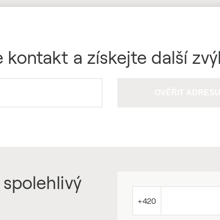
 kontakt a získejte další zv
OVĚŘIT ADRES
 spolehlivý
+420