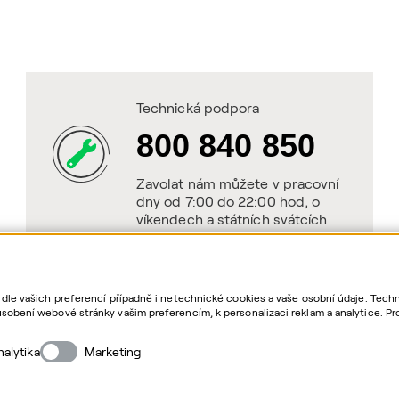
Technická podpora
800 840 850
Zavolat nám můžete v pracovní
dny od 7:00 do 22:00 hod, o
víkendech a státních svátcích
od 8:00 do 20:00 hod.
 dle vašich preferencí případně i netechnické cookies a vaše osobní údaje. Tec
sobení webové stránky vašim preferencím, k personalizaci reklam a analytice. Pr
as. Bližší informace o vašich právech, zpracování osobních údajů, včetně možno
nalytika
Marketing
Cop
QE