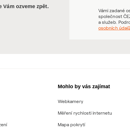
se Vám ozveme zpět.
Vámi zadané os
společnost ČEZ
a služeb. Podr
osobních údaj
Mohlo by vás zajímat
Webkamery
Měření rychlosti internetu
zení
Mapa pokrytí