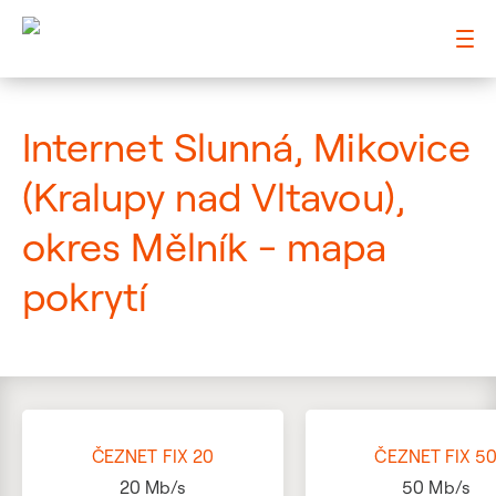
: Mapa pokrytí ulice
Internet Slunná, Mikovice
(Kralupy nad Vltavou),
okres Mělník - mapa
pokrytí
ČEZNET FIX 20
ČEZNET FIX 5
20
Mb/s
50
Mb/s