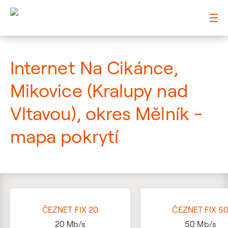
: Mapa pokrytí ulice
Internet Na Cikánce,
Mikovice (Kralupy nad
Vltavou), okres Mělník -
mapa pokrytí
ČEZNET FIX 20
ČEZNET FIX 5
20
Mb/s
50
Mb/s