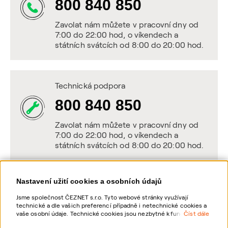
800 840 850
Zavolat nám můžete v pracovní dny od
7:00 do 22:00 hod, o víkendech a
státních svátcích od 8:00 do 20:00 hod.
Technická podpora
800 840 850
Zavolat nám můžete v pracovní dny od
7:00 do 22:00 hod, o víkendech a
státních svátcích od 8:00 do 20:00 hod.
Nastavení užití cookies a osobních údajů
Napište nám
Jsme společnost ČEZNET s.r.o. Tyto webové stránky využívají
technické a dle vašich preferencí případně i netechnické cookies a
POSLAT VZKAZ
vaše osobní údaje. Technické cookies jsou nezbytné k fungování
Číst dále
webové stránky. Netechnické cookies slouží zejména k přizpůsobení