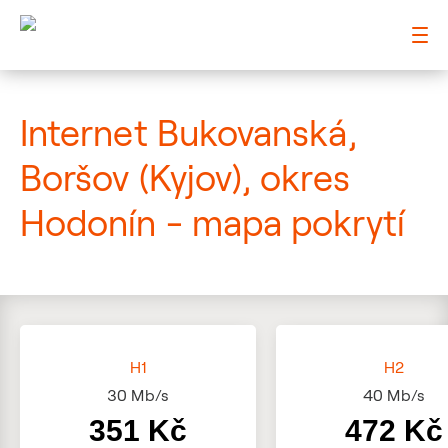
: Mapa pokrytí ulice
Internet Bukovanská,
Boršov (Kyjov), okres
Hodonín - mapa pokrytí
H1
H2
30
Mb/s
40
Mb/s
351 Kč
472 Kč