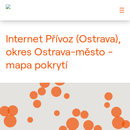
: Mapa pokrytí město
Internet Přívoz (Ostrava),
okres Ostrava-město -
mapa pokrytí