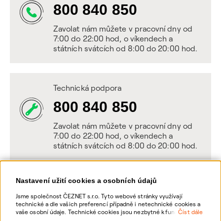
800 840 850
Zavolat nám můžete v pracovní dny od
7:00 do 22:00 hod, o víkendech a
státních svátcích od 8:00 do 20:00 hod.
Technická podpora
800 840 850
Zavolat nám můžete v pracovní dny od
7:00 do 22:00 hod, o víkendech a
státních svátcích od 8:00 do 20:00 hod.
Nastavení užití cookies a osobních údajů
Napište nám
Jsme společnost ČEZNET s.r.o. Tyto webové stránky využívají
technické a dle vašich preferencí případně i netechnické cookies a
POSLAT VZKAZ
vaše osobní údaje. Technické cookies jsou nezbytné k fungování
Číst dále
webové stránky. Netechnické cookies slouží zejména k přizpůsobení