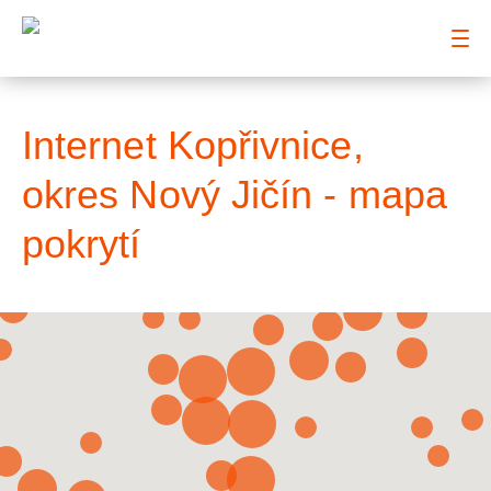
: Mapa pokrytí město
Internet Kopřivnice,
okres Nový Jičín - mapa
pokrytí