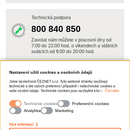
Technická podpora
800 840 850
Zavolat nám můžete v pracovní dny od
7:00 do 22:00 hod, o víkendech a státních
svátcích od 8:00 do 20:00 hod.
Nastavení užití cookies a osobních údajů
Napište nám
Jsme společnost ČEZNET s.r.o. Tyto webové stránky využívají
technické a dle vašich preferencí případně i netechnické cookies a
POSLAT VZKAZ
vaše osobní údaje. Technické cookies jsou nezbytné k fungování
Číst dále
webové stránky. Netechnické cookies slouží zejména k přizpůsobení
webové stránky vašim preferencím, k personalizaci reklam a
Technické cookies
Zanechte nám vzkaz online, my se vám
Preferenční cookies
analytice. Pro sběr a zpracování netechnických cookies a vašich
ozveme zpět
osobních údajů, nám můžete udělit souhlas. Bližší informace o vašich
Analytika
Marketing
právech, zpracování osobních údajů, včetně možnosti odvolání
udělených souhlasů, naleznete „
zde
“.
Více informací