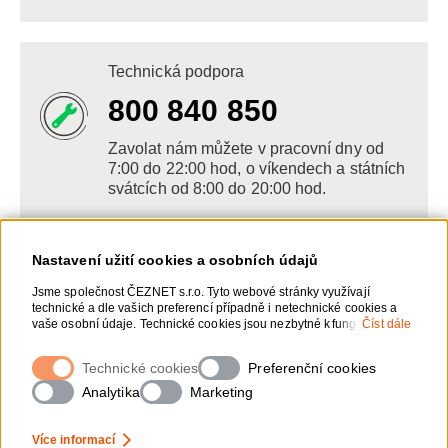
Technická podpora
800 840 850
Zavolat nám můžete v pracovní dny od
7:00 do 22:00 hod, o víkendech a státních
svátcích od 8:00 do 20:00 hod.
Nastavení užití cookies a osobních údajů
Napište nám
Jsme společnost ČEZNET s.r.o. Tyto webové stránky využívají
technické a dle vašich preferencí případně i netechnické cookies a
POSLAT VZKAZ
vaše osobní údaje. Technické cookies jsou nezbytné k fungování
Číst dále
webové stránky. Netechnické cookies slouží zejména k přizpůsobení
webové stránky vašim preferencím, k personalizaci reklam a
Technické cookies
Zanechte nám vzkaz online, my se vám
Preferenční cookies
analytice. Pro sběr a zpracování netechnických cookies a vašich
ozveme zpět
osobních údajů, nám můžete udělit souhlas. Bližší informace o vašich
Analytika
Marketing
právech, zpracování osobních údajů, včetně možnosti odvolání
udělených souhlasů, naleznete „
zde
“.
Více informací