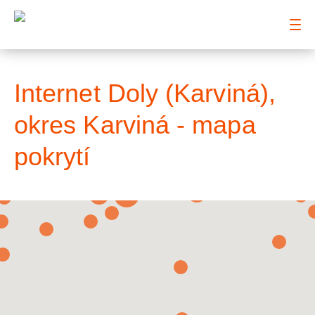
: Mapa pokrytí město
Internet Doly (Karviná),
okres Karviná - mapa
pokrytí