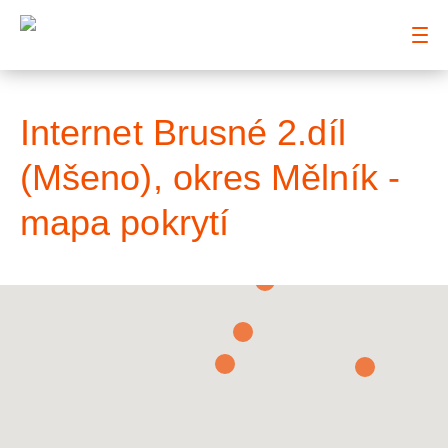
: Mapa pokrytí město
Internet Brusné 2.díl
(Mšeno), okres Mělník -
mapa pokrytí