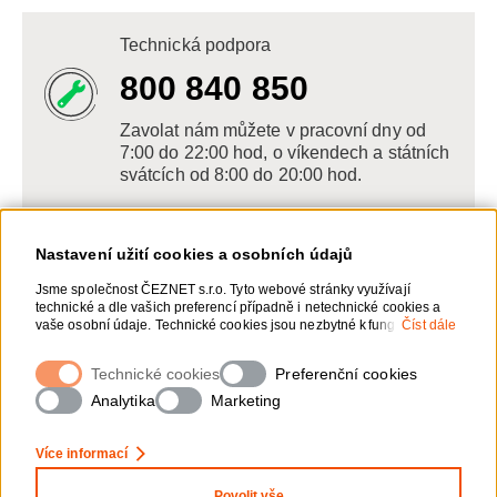
Technická podpora
800 840 850
Zavolat nám můžete v pracovní dny od
7:00 do 22:00 hod, o víkendech a státních
svátcích od 8:00 do 20:00 hod.
Nastavení užití cookies a osobních údajů
Napište nám
Jsme společnost ČEZNET s.r.o. Tyto webové stránky využívají
technické a dle vašich preferencí případně i netechnické cookies a
POSLAT VZKAZ
vaše osobní údaje. Technické cookies jsou nezbytné k fungování
Číst dále
webové stránky. Netechnické cookies slouží zejména k přizpůsobení
webové stránky vašim preferencím, k personalizaci reklam a
Technické cookies
Zanechte nám vzkaz online, my se vám
Preferenční cookies
analytice. Pro sběr a zpracování netechnických cookies a vašich
ozveme zpět
osobních údajů, nám můžete udělit souhlas. Bližší informace o vašich
Analytika
Marketing
právech, zpracování osobních údajů, včetně možnosti odvolání
udělených souhlasů, naleznete „
zde
“.
Více informací
Povolit vše