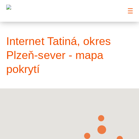
: Mapa pokrytí město
Internet Tatiná, okres
Plzeň-sever - mapa
pokrytí