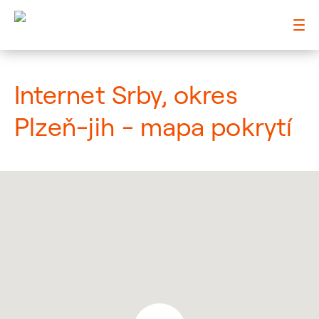
: Mapa pokrytí město
Internet Srby, okres
Plzeň-jih - mapa pokrytí