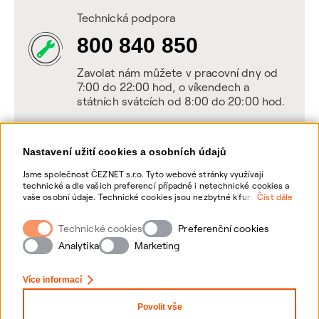
Technická podpora
800 840 850
Zavolat nám můžete v pracovní dny od
7:00 do 22:00 hod, o víkendech a
státních svátcích od 8:00 do 20:00 hod.
Nastavení užití cookies a osobních údajů
Napište nám
Jsme společnost ČEZNET s.r.o. Tyto webové stránky využívají
technické a dle vašich preferencí případně i netechnické cookies a
POSLAT VZKAZ
vaše osobní údaje. Technické cookies jsou nezbytné k fungování
Číst dále
webové stránky. Netechnické cookies slouží zejména k přizpůsobení
webové stránky vašim preferencím, k personalizaci reklam a
Technické cookies
Zanechte nám vzkaz online, my se vám
Preferenční cookies
analytice. Pro sběr a zpracování netechnických cookies a vašich
ozveme zpět
osobních údajů, nám můžete udělit souhlas. Bližší informace o
Analytika
Marketing
vašich právech, zpracování osobních údajů, včetně možnosti
odvolání udělených souhlasů, naleznete „
zde
“.
Více informací
Povolit vše
Nastavení Cookies