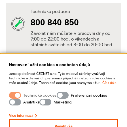
Technická podpora
800 840 850
Zavolat nám můžete v pracovní dny od
7:00 do 22:00 hod, o víkendech a
státních svátcích od 8:00 do 20:00 hod.
Nastavení užití cookies a osobních údajů
Napište nám
Jsme společnost ČEZNET s.r.o. Tyto webové stránky využívají
technické a dle vašich preferencí případně i netechnické cookies a
POSLAT VZKAZ
vaše osobní údaje. Technické cookies jsou nezbytné k fungování
Číst dále
webové stránky. Netechnické cookies slouží zejména k přizpůsobení
webové stránky vašim preferencím, k personalizaci reklam a
Technické cookies
Zanechte nám vzkaz online, my se vám
Preferenční cookies
analytice. Pro sběr a zpracování netechnických cookies a vašich
ozveme zpět
osobních údajů, nám můžete udělit souhlas. Bližší informace o
Analytika
Marketing
vašich právech, zpracování osobních údajů, včetně možnosti
odvolání udělených souhlasů, naleznete „
zde
“.
Více informací
Povolit vše