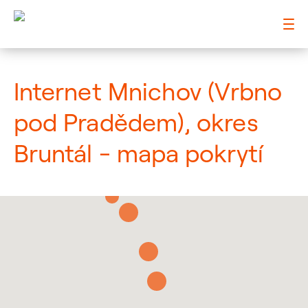
: Mapa pokrytí město
Internet Mnichov (Vrbno
pod Pradědem), okres
Bruntál - mapa pokrytí