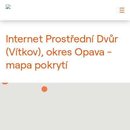
: Mapa pokrytí město
Internet Prostřední Dvůr
(Vítkov), okres Opava -
mapa pokrytí