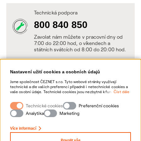
Technická podpora
800 840 850
Zavolat nám můžete v pracovní dny od
7:00 do 22:00 hod, o víkendech a
státních svátcích od 8:00 do 20:00 hod.
Nastavení užití cookies a osobních údajů
Napište nám
Jsme společnost ČEZNET s.r.o. Tyto webové stránky využívají
technické a dle vašich preferencí případně i netechnické cookies a
POSLAT VZKAZ
vaše osobní údaje. Technické cookies jsou nezbytné k fungování
Číst dále
webové stránky. Netechnické cookies slouží zejména k přizpůsobení
webové stránky vašim preferencím, k personalizaci reklam a
Technické cookies
Zanechte nám vzkaz online, my se vám
Preferenční cookies
analytice. Pro sběr a zpracování netechnických cookies a vašich
ozveme zpět
osobních údajů, nám můžete udělit souhlas. Bližší informace o
Analytika
Marketing
vašich právech, zpracování osobních údajů, včetně možnosti
odvolání udělených souhlasů, naleznete „
zde
“.
Více informací
Povolit vše