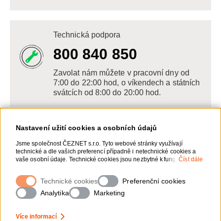
Technická podpora
800 840 850
Zavolat nám můžete v pracovní dny od
7:00 do 22:00 hod, o víkendech a státních
svátcích od 8:00 do 20:00 hod.
Nastavení užití cookies a osobních údajů
Napište nám
Jsme společnost ČEZNET s.r.o. Tyto webové stránky využívají
technické a dle vašich preferencí případně i netechnické cookies a
POSLAT VZKAZ
vaše osobní údaje. Technické cookies jsou nezbytné k fungování
Číst dále
webové stránky. Netechnické cookies slouží zejména k přizpůsobení
webové stránky vašim preferencím, k personalizaci reklam a
Technické cookies
Zanechte nám vzkaz online, my se vám
Preferenční cookies
analytice. Pro sběr a zpracování netechnických cookies a vašich
ozveme zpět
osobních údajů, nám můžete udělit souhlas. Bližší informace o vašich
Analytika
Marketing
právech, zpracování osobních údajů, včetně možnosti odvolání
udělených souhlasů, naleznete „
zde
“.
Více informací