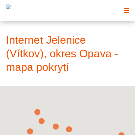
: Mapa pokrytí město
Internet Jelenice
(Vítkov), okres Opava -
mapa pokrytí