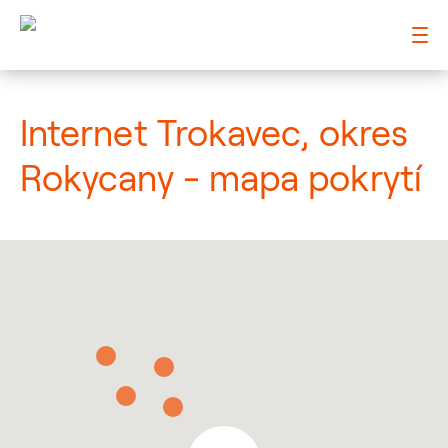
: Mapa pokrytí město
Internet Trokavec, okres
Rokycany - mapa pokrytí