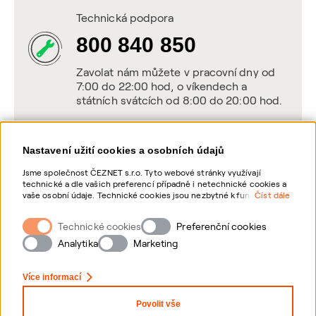
Technická podpora
800 840 850
Zavolat nám můžete v pracovní dny od
7:00 do 22:00 hod, o víkendech a
státních svátcích od 8:00 do 20:00 hod.
Nastavení užití cookies a osobních údajů
Napište nám
Jsme společnost ČEZNET s.r.o. Tyto webové stránky využívají
technické a dle vašich preferencí případně i netechnické cookies a
POSLAT VZKAZ
vaše osobní údaje. Technické cookies jsou nezbytné k fungování
Číst dále
webové stránky. Netechnické cookies slouží zejména k přizpůsobení
webové stránky vašim preferencím, k personalizaci reklam a
Technické cookies
Zanechte nám vzkaz online, my se vám
Preferenční cookies
analytice. Pro sběr a zpracování netechnických cookies a vašich
ozveme zpět
osobních údajů, nám můžete udělit souhlas. Bližší informace o
Analytika
Marketing
vašich právech, zpracování osobních údajů, včetně možnosti
odvolání udělených souhlasů, naleznete „
zde
“.
Více informací
Povolit vše
Nastavení Cookies