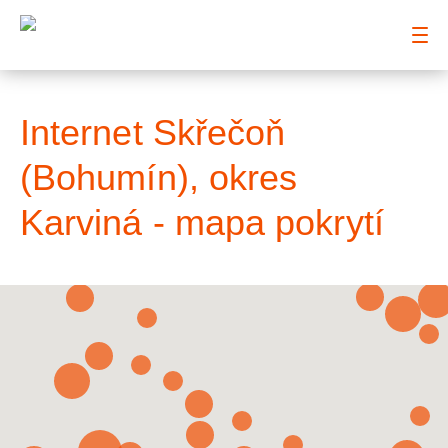
: Mapa pokrytí město
Internet Skřečoň
(Bohumín), okres
Karviná - mapa pokrytí