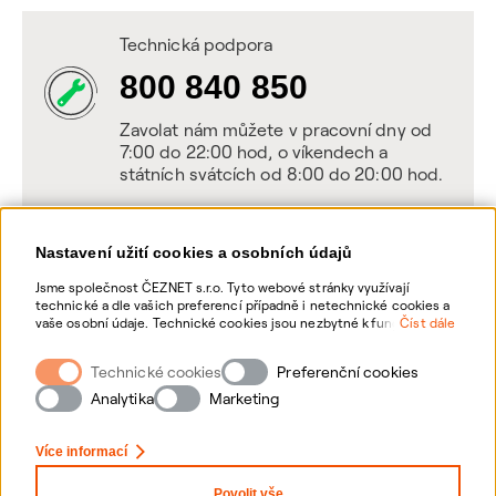
Technická podpora
800 840 850
Zavolat nám můžete v pracovní dny od
7:00 do 22:00 hod, o víkendech a
státních svátcích od 8:00 do 20:00 hod.
Nastavení užití cookies a osobních údajů
Napište nám
Jsme společnost ČEZNET s.r.o. Tyto webové stránky využívají
technické a dle vašich preferencí případně i netechnické cookies a
POSLAT VZKAZ
vaše osobní údaje. Technické cookies jsou nezbytné k fungování
Číst dále
webové stránky. Netechnické cookies slouží zejména k přizpůsobení
webové stránky vašim preferencím, k personalizaci reklam a
Technické cookies
Zanechte nám vzkaz online, my se vám
Preferenční cookies
analytice. Pro sběr a zpracování netechnických cookies a vašich
ozveme zpět
osobních údajů, nám můžete udělit souhlas. Bližší informace o
Analytika
Marketing
vašich právech, zpracování osobních údajů, včetně možnosti
odvolání udělených souhlasů, naleznete „
zde
“.
Více informací
Povolit vše