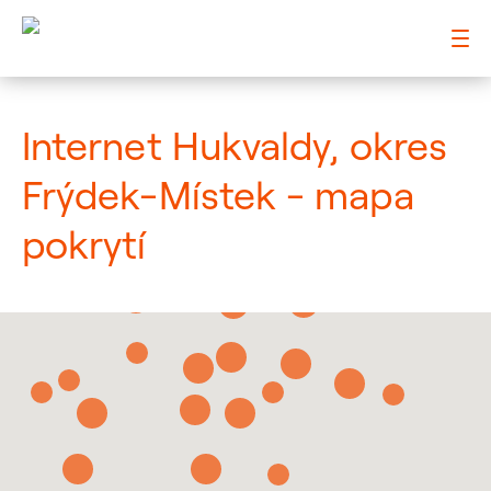
: Mapa pokrytí město
Internet Hukvaldy, okres
Frýdek-Místek - mapa
pokrytí