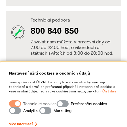
Technická podpora
800 840 850
Zavolat nám můžete v pracovní dny od
7:00 do 22:00 hod, o víkendech a
státních svátcích od 8:00 do 20:00 hod.
Nastavení užití cookies a osobních údajů
Napište nám
Jsme společnost ČEZNET s.r.o. Tyto webové stránky využívají
technické a dle vašich preferencí případně i netechnické cookies a
POSLAT VZKAZ
vaše osobní údaje. Technické cookies jsou nezbytné k fungování
Číst dále
webové stránky. Netechnické cookies slouží zejména k přizpůsobení
webové stránky vašim preferencím, k personalizaci reklam a
Technické cookies
Zanechte nám vzkaz online, my se vám
Preferenční cookies
analytice. Pro sběr a zpracování netechnických cookies a vašich
ozveme zpět
osobních údajů, nám můžete udělit souhlas. Bližší informace o
Analytika
Marketing
vašich právech, zpracování osobních údajů, včetně možnosti
odvolání udělených souhlasů, naleznete „
zde
“.
Více informací