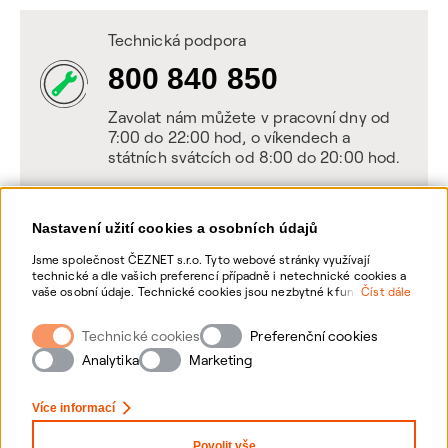
Technická podpora
800 840 850
Zavolat nám můžete v pracovní dny od
7:00 do 22:00 hod, o víkendech a
státních svátcích od 8:00 do 20:00 hod.
Nastavení užití cookies a osobních údajů
Napište nám
Jsme společnost ČEZNET s.r.o. Tyto webové stránky využívají
technické a dle vašich preferencí případně i netechnické cookies a
POSLAT VZKAZ
vaše osobní údaje. Technické cookies jsou nezbytné k fungování
Číst dále
webové stránky. Netechnické cookies slouží zejména k přizpůsobení
webové stránky vašim preferencím, k personalizaci reklam a
Technické cookies
Zanechte nám vzkaz online, my se vám
Preferenční cookies
analytice. Pro sběr a zpracování netechnických cookies a vašich
ozveme zpět
osobních údajů, nám můžete udělit souhlas. Bližší informace o
Analytika
Marketing
vašich právech, zpracování osobních údajů, včetně možnosti
odvolání udělených souhlasů, naleznete „
zde
“.
Více informací
Povolit vše