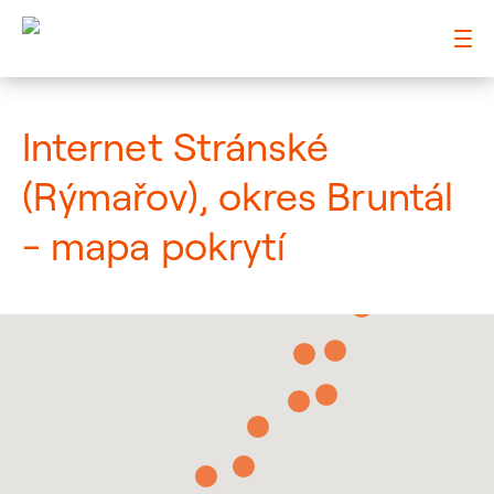
: Mapa pokrytí město
Internet Stránské
(Rýmařov), okres Bruntál
- mapa pokrytí