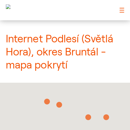
: Mapa pokrytí město
Internet Podlesí (Světlá
Hora), okres Bruntál -
mapa pokrytí