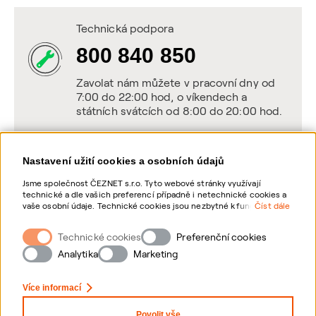
Technická podpora
800 840 850
Zavolat nám můžete v pracovní dny od
7:00 do 22:00 hod, o víkendech a
státních svátcích od 8:00 do 20:00 hod.
Nastavení užití cookies a osobních údajů
Napište nám
Jsme společnost ČEZNET s.r.o. Tyto webové stránky využívají
technické a dle vašich preferencí případně i netechnické cookies a
POSLAT VZKAZ
vaše osobní údaje. Technické cookies jsou nezbytné k fungování
Číst dále
webové stránky. Netechnické cookies slouží zejména k přizpůsobení
webové stránky vašim preferencím, k personalizaci reklam a
Technické cookies
Zanechte nám vzkaz online, my se vám
Preferenční cookies
analytice. Pro sběr a zpracování netechnických cookies a vašich
ozveme zpět
osobních údajů, nám můžete udělit souhlas. Bližší informace o
Analytika
Marketing
vašich právech, zpracování osobních údajů, včetně možnosti
odvolání udělených souhlasů, naleznete „
zde
“.
Více informací
Povolit vše