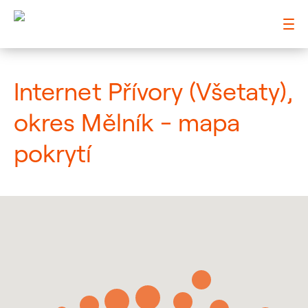
: Mapa pokrytí město
Internet Přívory (Všetaty),
okres Mělník - mapa
pokrytí