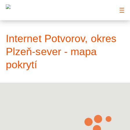
: Mapa pokrytí město
Internet Potvorov, okres
Plzeň-sever - mapa
pokrytí