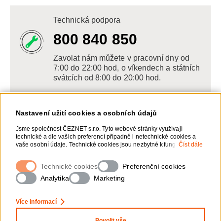
Technická podpora
800 840 850
Zavolat nám můžete v pracovní dny od
7:00 do 22:00 hod, o víkendech a státních
svátcích od 8:00 do 20:00 hod.
Nastavení užití cookies a osobních údajů
Napište nám
Jsme společnost ČEZNET s.r.o. Tyto webové stránky využívají
technické a dle vašich preferencí případně i netechnické cookies a
POSLAT VZKAZ
vaše osobní údaje. Technické cookies jsou nezbytné k fungování
Číst dále
webové stránky. Netechnické cookies slouží zejména k přizpůsobení
webové stránky vašim preferencím, k personalizaci reklam a
Technické cookies
Zanechte nám vzkaz online, my se vám
Preferenční cookies
analytice. Pro sběr a zpracování netechnických cookies a vašich
ozveme zpět
osobních údajů, nám můžete udělit souhlas. Bližší informace o vašich
Analytika
Marketing
právech, zpracování osobních údajů, včetně možnosti odvolání
udělených souhlasů, naleznete „
zde
“.
Více informací
Povolit vše