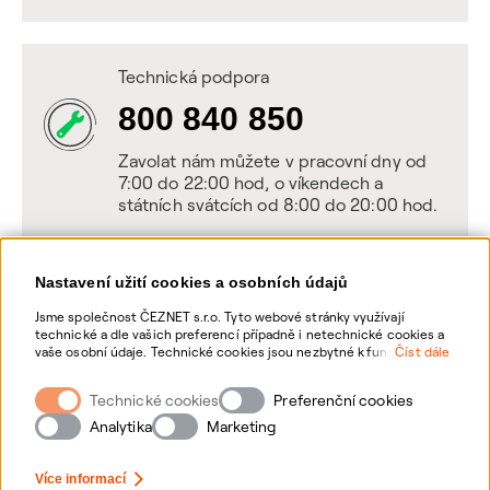
Technická podpora
800 840 850
Zavolat nám můžete v pracovní dny od
7:00 do 22:00 hod, o víkendech a
státních svátcích od 8:00 do 20:00 hod.
Nastavení užití cookies a osobních údajů
Napište nám
Jsme společnost ČEZNET s.r.o. Tyto webové stránky využívají
technické a dle vašich preferencí případně i netechnické cookies a
POSLAT VZKAZ
vaše osobní údaje. Technické cookies jsou nezbytné k fungování
Číst dále
webové stránky. Netechnické cookies slouží zejména k přizpůsobení
webové stránky vašim preferencím, k personalizaci reklam a
Technické cookies
Zanechte nám vzkaz online, my se vám
Preferenční cookies
analytice. Pro sběr a zpracování netechnických cookies a vašich
ozveme zpět
osobních údajů, nám můžete udělit souhlas. Bližší informace o
Analytika
Marketing
vašich právech, zpracování osobních údajů, včetně možnosti
odvolání udělených souhlasů, naleznete „
zde
“.
Více informací