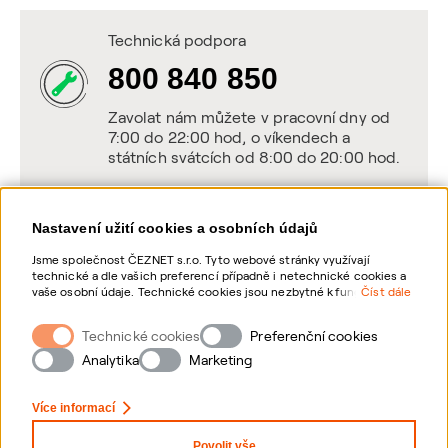
Technická podpora
800 840 850
Zavolat nám můžete v pracovní dny od
7:00 do 22:00 hod, o víkendech a
státních svátcích od 8:00 do 20:00 hod.
Nastavení užití cookies a osobních údajů
Napište nám
Jsme společnost ČEZNET s.r.o. Tyto webové stránky využívají
technické a dle vašich preferencí případně i netechnické cookies a
POSLAT VZKAZ
vaše osobní údaje. Technické cookies jsou nezbytné k fungování
Číst dále
webové stránky. Netechnické cookies slouží zejména k přizpůsobení
webové stránky vašim preferencím, k personalizaci reklam a
Technické cookies
Zanechte nám vzkaz online, my se vám
Preferenční cookies
analytice. Pro sběr a zpracování netechnických cookies a vašich
ozveme zpět
osobních údajů, nám můžete udělit souhlas. Bližší informace o
Analytika
Marketing
vašich právech, zpracování osobních údajů, včetně možnosti
odvolání udělených souhlasů, naleznete „
zde
“.
Více informací
Povolit vše