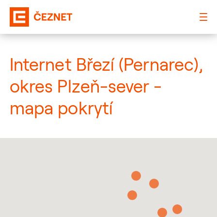
: Mapa pokrytí město
Internet Březí (Pernarec),
okres Plzeň-sever -
mapa pokrytí