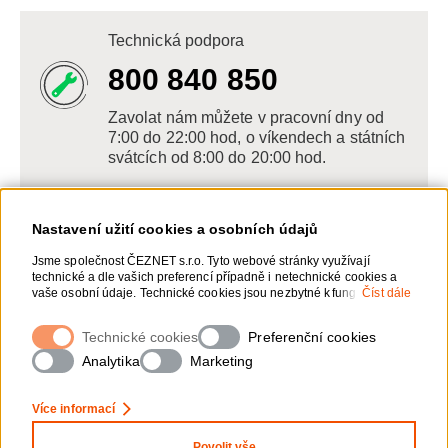
Technická podpora
800 840 850
Zavolat nám můžete v pracovní dny od
7:00 do 22:00 hod, o víkendech a státních
svátcích od 8:00 do 20:00 hod.
Nastavení užití cookies a osobních údajů
Napište nám
Jsme společnost ČEZNET s.r.o. Tyto webové stránky využívají
technické a dle vašich preferencí případně i netechnické cookies a
POSLAT VZKAZ
vaše osobní údaje. Technické cookies jsou nezbytné k fungování
Číst dále
webové stránky. Netechnické cookies slouží zejména k přizpůsobení
webové stránky vašim preferencím, k personalizaci reklam a
Technické cookies
Zanechte nám vzkaz online, my se vám
Preferenční cookies
analytice. Pro sběr a zpracování netechnických cookies a vašich
ozveme zpět
osobních údajů, nám můžete udělit souhlas. Bližší informace o vašich
Analytika
Marketing
právech, zpracování osobních údajů, včetně možnosti odvolání
udělených souhlasů, naleznete „
zde
“.
Více informací
Povolit vše