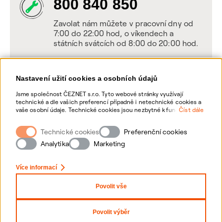
800 840 850
Zavolat nám můžete v pracovní dny od
7:00 do 22:00 hod, o víkendech a
státních svátcích od 8:00 do 20:00 hod.
Nastavení užití cookies a osobních údajů
Napište nám
Jsme společnost ČEZNET s.r.o. Tyto webové stránky využívají
technické a dle vašich preferencí případně i netechnické cookies a
POSLAT VZKAZ
vaše osobní údaje. Technické cookies jsou nezbytné k fungování
Číst dále
webové stránky. Netechnické cookies slouží zejména k přizpůsobení
webové stránky vašim preferencím, k personalizaci reklam a
Technické cookies
Zanechte nám vzkaz online, my se vám
Preferenční cookies
analytice. Pro sběr a zpracování netechnických cookies a vašich
ozveme zpět
osobních údajů, nám můžete udělit souhlas. Bližší informace o
Analytika
Marketing
vašich právech, zpracování osobních údajů, včetně možnosti
odvolání udělených souhlasů, naleznete „
zde
“.
Více informací
Povolit vše
Nastavení Cookies
Ochrana osobních údajů
Povolit výběr