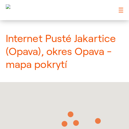
: Mapa pokrytí město
Internet Pusté Jakartice
(Opava), okres Opava -
mapa pokrytí