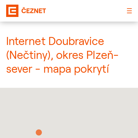
: Mapa pokrytí město
Internet Doubravice
(Nečtiny), okres Plzeň-
sever - mapa pokrytí