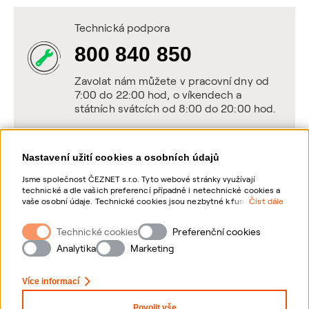
Technická podpora
800 840 850
Zavolat nám můžete v pracovní dny od
7:00 do 22:00 hod, o víkendech a
státních svátcích od 8:00 do 20:00 hod.
Nastavení užití cookies a osobních údajů
Napište nám
Jsme společnost ČEZNET s.r.o. Tyto webové stránky využívají
technické a dle vašich preferencí případně i netechnické cookies a
POSLAT VZKAZ
vaše osobní údaje. Technické cookies jsou nezbytné k fungování
Číst dále
webové stránky. Netechnické cookies slouží zejména k přizpůsobení
webové stránky vašim preferencím, k personalizaci reklam a
Technické cookies
Zanechte nám vzkaz online, my se vám
Preferenční cookies
analytice. Pro sběr a zpracování netechnických cookies a vašich
ozveme zpět
osobních údajů, nám můžete udělit souhlas. Bližší informace o
Analytika
Marketing
vašich právech, zpracování osobních údajů, včetně možnosti
odvolání udělených souhlasů, naleznete „
zde
“.
Více informací
Povolit vše