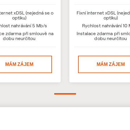
nternet xDSL (nejedná se o
Fixní internet xDSL (neje
optiku)
optiku)
hlost nahrávání 5 Mb/s
Rychlost nahrávání 10
ace zdarma při smlouvě na
Instalace zdarma při sml
dobu neurčitou
dobu neurčitou
MÁM ZÁJEM
MÁM ZÁJEM