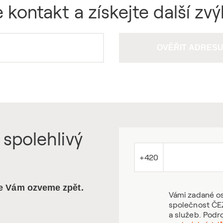
 kontakt a získejte další zv
OVĚŘIT ADRES
 spolehlivý
+420
se Vám ozveme zpět.
Vámi zadané os
společnost ČEZ
a služeb. Podr