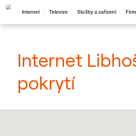
Internet
Televize
Služby a zařízení
Fir
: Mapa pokrytí město
Internet Libho
pokrytí