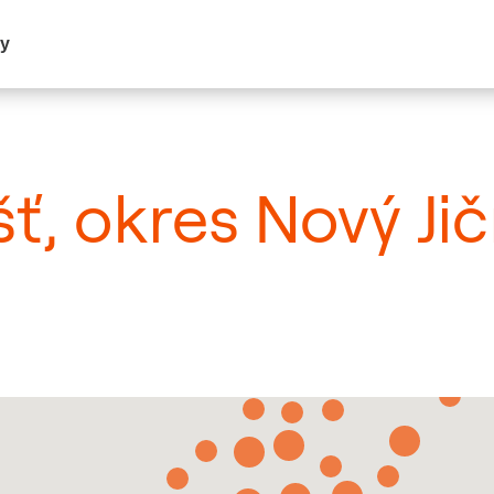
my
šť, okres Nový Ji