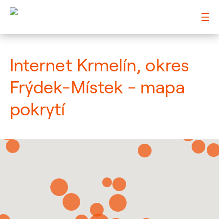
: Mapa pokrytí město
Internet Krmelín, okres
Frýdek-Místek - mapa
pokrytí