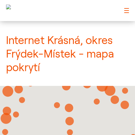
: Mapa pokrytí město
Internet Krásná, okres
Frýdek-Místek - mapa
pokrytí