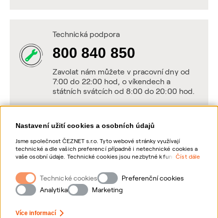
Technická podpora
800 840 850
Zavolat nám můžete v pracovní dny od
7:00 do 22:00 hod, o víkendech a
státních svátcích od 8:00 do 20:00 hod.
Nastavení užití cookies a osobních údajů
Napište nám
Jsme společnost ČEZNET s.r.o. Tyto webové stránky využívají
technické a dle vašich preferencí případně i netechnické cookies a
POSLAT VZKAZ
vaše osobní údaje. Technické cookies jsou nezbytné k fungování
Číst dále
webové stránky. Netechnické cookies slouží zejména k přizpůsobení
webové stránky vašim preferencím, k personalizaci reklam a
Technické cookies
Zanechte nám vzkaz online, my se vám
Preferenční cookies
analytice. Pro sběr a zpracování netechnických cookies a vašich
ozveme zpět
osobních údajů, nám můžete udělit souhlas. Bližší informace o
Analytika
Marketing
vašich právech, zpracování osobních údajů, včetně možnosti
odvolání udělených souhlasů, naleznete „
zde
“.
Více informací