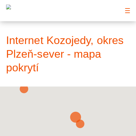
: Mapa pokrytí město
Internet Kozojedy, okres
Plzeň-sever - mapa
pokrytí