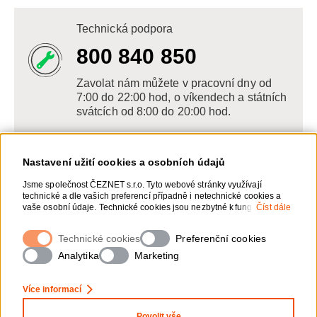
Technická podpora
800 840 850
Zavolat nám můžete v pracovní dny od
7:00 do 22:00 hod, o víkendech a státních
svátcích od 8:00 do 20:00 hod.
Nastavení užití cookies a osobních údajů
Napište nám
Jsme společnost ČEZNET s.r.o. Tyto webové stránky využívají
technické a dle vašich preferencí případně i netechnické cookies a
POSLAT VZKAZ
vaše osobní údaje. Technické cookies jsou nezbytné k fungování
Číst dále
webové stránky. Netechnické cookies slouží zejména k přizpůsobení
webové stránky vašim preferencím, k personalizaci reklam a
Technické cookies
Zanechte nám vzkaz online, my se vám
Preferenční cookies
analytice. Pro sběr a zpracování netechnických cookies a vašich
ozveme zpět
osobních údajů, nám můžete udělit souhlas. Bližší informace o vašich
Analytika
Marketing
právech, zpracování osobních údajů, včetně možnosti odvolání
udělených souhlasů, naleznete „
zde
“.
Více informací
Povolit vše