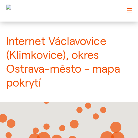
: Mapa pokrytí město
Internet Václavovice
(Klimkovice), okres
Ostrava-město - mapa
pokrytí