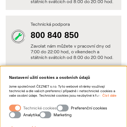
státních svátcích od 8:00 do 20:00 hod.
Technická podpora
800 840 850
Zavolat nám můžete v pracovní dny od
7:00 do 22:00 hod, o víkendech a
státních svátcích od 8:00 do 20:00 hod.
Nastavení užití cookies a osobních údajů
Napište nám
Jsme společnost ČEZNET s.r.o. Tyto webové stránky využívají
technické a dle vašich preferencí případně i netechnické cookies a
POSLAT VZKAZ
vaše osobní údaje. Technické cookies jsou nezbytné k fungování
Číst dále
webové stránky. Netechnické cookies slouží zejména k přizpůsobení
webové stránky vašim preferencím, k personalizaci reklam a
Technické cookies
Zanechte nám vzkaz online, my se vám
Preferenční cookies
analytice. Pro sběr a zpracování netechnických cookies a vašich
ozveme zpět
osobních údajů, nám můžete udělit souhlas. Bližší informace o
Analytika
Marketing
vašich právech, zpracování osobních údajů, včetně možnosti
odvolání udělených souhlasů, naleznete „
zde
“.