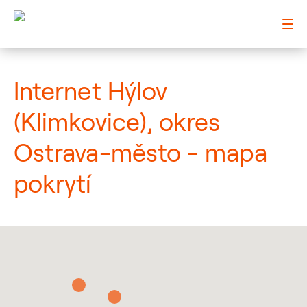
: Mapa pokrytí město
Internet Hýlov
(Klimkovice), okres
Ostrava-město - mapa
pokrytí