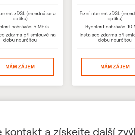
nternet xDSL (nejedná se o
Fixní internet xDSL (neje
optiku)
optiku)
hlost nahrávání 5 Mb/s
Rychlost nahrávání 10
ace zdarma při smlouvě na
Instalace zdarma při sml
dobu neurčitou
dobu neurčitou
MÁM ZÁJEM
MÁM ZÁJEM
 kontakt a získejte další zv