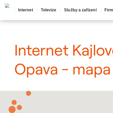
Internet
Televize
Služby a zařízení
Fir
: Mapa pokrytí město
Internet Kajlo
Opava - mapa 