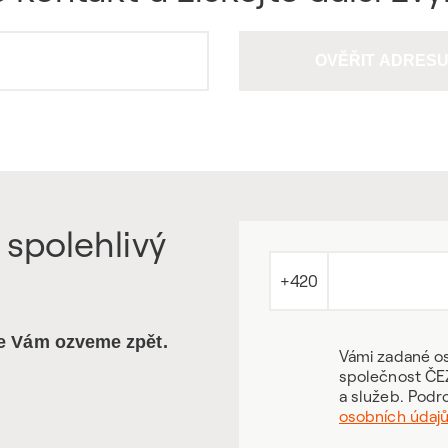
OVĚŘIT ADRES
 spolehlivý
+420
se Vám ozveme zpět.
Vámi zadané os
společnost ČEZ
a služeb. Podr
osobních údaj