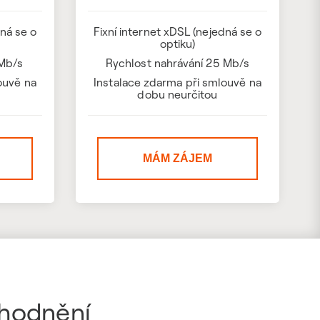
dná se o
Fixní internet xDSL (nejedná se o
optiku)
 Mb/s
Rychlost nahrávání 25 Mb/s
ouvě na
Instalace zdarma při smlouvě na
dobu neurčitou
MÁM ZÁJEM
ýhodnění