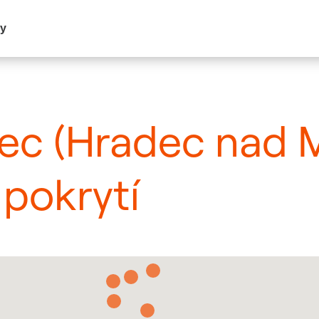
my
vec (Hradec nad M
pokrytí