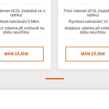
nternet xDSL (nejedná se o
Fixní internet xDSL (neje
optiku)
optiku)
hlost nahrávání 5 Mb/s
Rychlost nahrávání 10
ace zdarma při smlouvě na
Instalace zdarma při sml
dobu neurčitou
dobu neurčitou
MÁM ZÁJEM
MÁM ZÁJEM