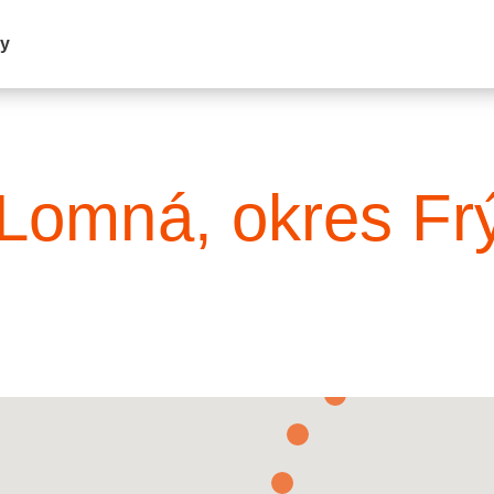
my
 Lomná, okres Fr