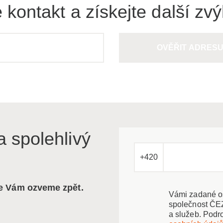
 kontakt a získejte další zv
OVĚŘIT ADRES
a spolehlivý
+420
se Vám ozveme zpět.
Vámi zadané os
společnost ČEZ
a služeb. Podr