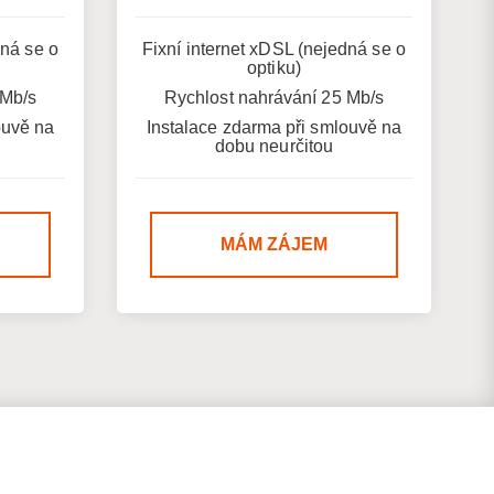
dná se o
Fixní internet xDSL (nejedná se o
optiku)
 Mb/s
Rychlost nahrávání 25 Mb/s
ouvě na
Instalace zdarma při smlouvě na
dobu neurčitou
MÁM ZÁJEM