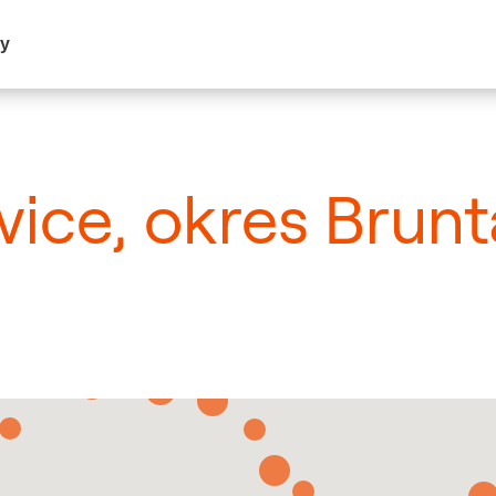
my
vice, okres Brun