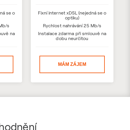
dná se o
Fixní internet xDSL (nejedná se o
optiku)
 Mb/s
Rychlost nahrávání 25 Mb/s
ouvě na
Instalace zdarma při smlouvě na
dobu neurčitou
MÁM ZÁJEM
ýhodnění