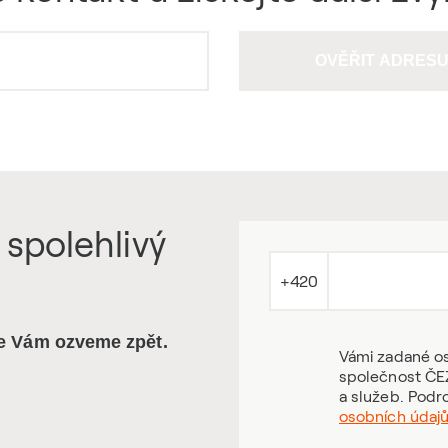
OVĚŘIT ADRES
 spolehlivý
+420
se Vám ozveme zpět.
Vámi zadané os
společnost ČEZ
a služeb. Podr
osobních údaj