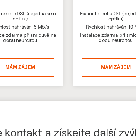
nternet xDSL (nejedná se o
Fixní internet xDSL (neje
optiku)
optiku)
hlost nahrávání 5 Mb/s
Rychlost nahrávání 10
ace zdarma při smlouvě na
Instalace zdarma při sml
dobu neurčitou
dobu neurčitou
MÁM ZÁJEM
MÁM ZÁJEM
 kontakt a získejte další zv