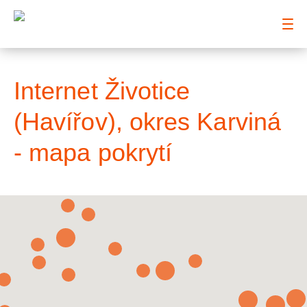
: Mapa pokrytí město
Internet Životice
(Havířov), okres Karviná
- mapa pokrytí