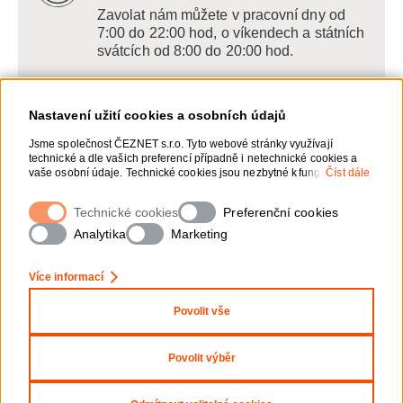
Zavolat nám můžete v pracovní dny od
7:00 do 22:00 hod, o víkendech a státních
svátcích od 8:00 do 20:00 hod.
Nastavení užití cookies a osobních údajů
Napište nám
Jsme společnost ČEZNET s.r.o. Tyto webové stránky využívají
technické a dle vašich preferencí případně i netechnické cookies a
POSLAT VZKAZ
vaše osobní údaje. Technické cookies jsou nezbytné k fungování
Číst dále
webové stránky. Netechnické cookies slouží zejména k přizpůsobení
webové stránky vašim preferencím, k personalizaci reklam a
Technické cookies
Zanechte nám vzkaz online, my se vám
Preferenční cookies
analytice. Pro sběr a zpracování netechnických cookies a vašich
ozveme zpět
osobních údajů, nám můžete udělit souhlas. Bližší informace o vašich
Analytika
Marketing
právech, zpracování osobních údajů, včetně možnosti odvolání
udělených souhlasů, naleznete „
zde
“.
Více informací
Povolit vše
Nastavení Cookies
Ochrana osobních údajů
Povolit výběr
Copyright 2026 ČEZNET s.r.o. - Všechna práva