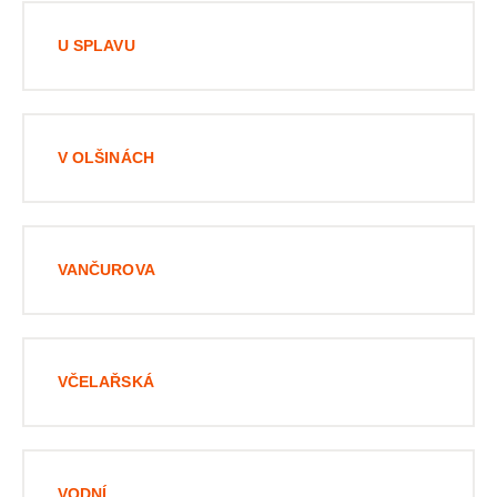
U SPLAVU
V OLŠINÁCH
VANČUROVA
VČELAŘSKÁ
VODNÍ