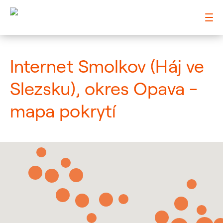
: Mapa pokrytí město
Internet Smolkov (Háj ve
Slezsku), okres Opava -
mapa pokrytí