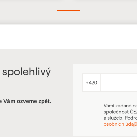
 spolehlivý
+420
se Vám ozveme zpět.
Vámi zadané os
společnost ČEZ
a služeb. Podr
osobních údaj