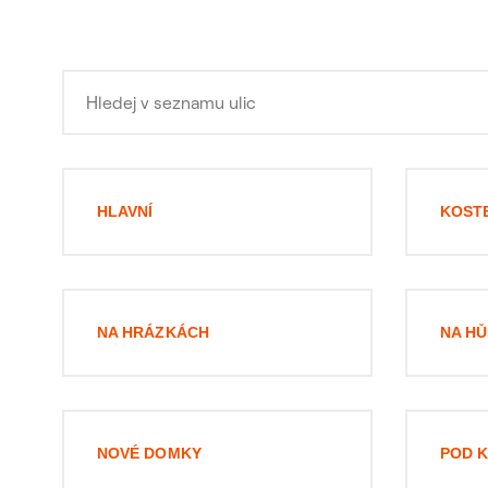
HLAVNÍ
KOST
NA HRÁZKÁCH
NA H
NOVÉ DOMKY
POD 