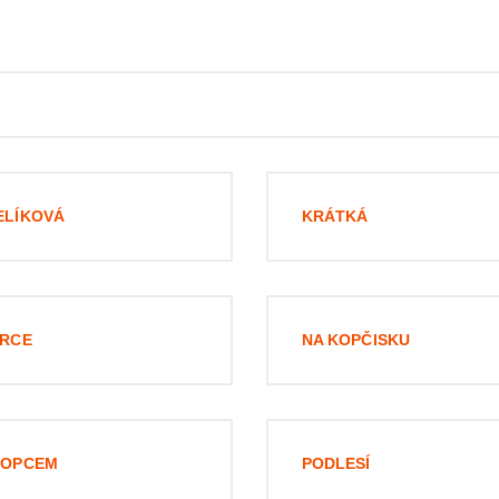
ELÍKOVÁ
KRÁTKÁ
ŮRCE
NA KOPČISKU
KOPCEM
PODLESÍ