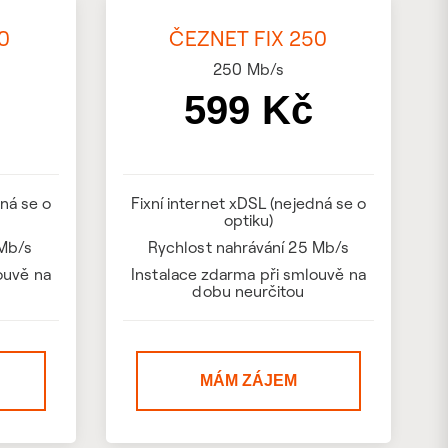
0
ČEZNET FIX 250
250
Mb/s
599 Kč
dná se o
Fixní internet xDSL (nejedná se o
optiku)
 Mb/s
Rychlost nahrávání 25 Mb/s
ouvě na
Instalace zdarma při smlouvě na
dobu neurčitou
MÁM ZÁJEM