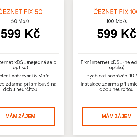
ČEZNET FIX 50
ČEZNET FIX 10
50
Mb/s
100
Mb/s
599 Kč
599 Kč
nternet xDSL (nejedná se o
Fixní internet xDSL (neje
optiku)
optiku)
hlost nahrávání 5 Mb/s
Rychlost nahrávání 10
ace zdarma při smlouvě na
Instalace zdarma při sml
dobu neurčitou
dobu neurčitou
MÁM ZÁJEM
MÁM ZÁJEM