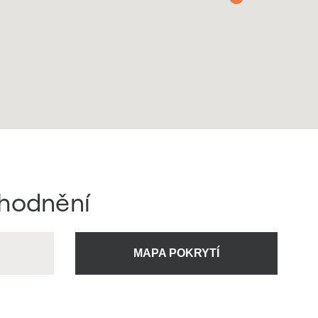
ýhodnění
U
MAPA POKRYTÍ