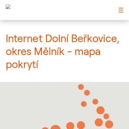
: Mapa pokrytí město
Internet Dolní Beřkovice,
okres Mělník - mapa
pokrytí