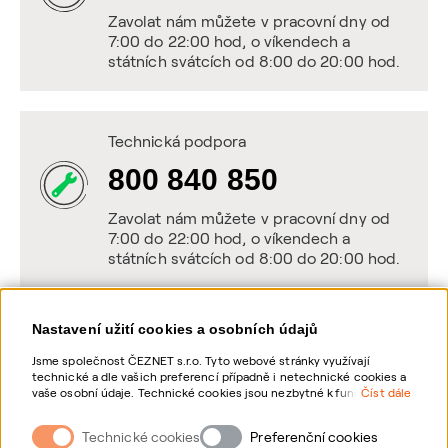
Zavolat nám můžete v pracovní dny od
7:00 do 22:00 hod, o víkendech a
státních svátcích od 8:00 do 20:00 hod.
Technická podpora
800 840 850
Zavolat nám můžete v pracovní dny od
7:00 do 22:00 hod, o víkendech a
státních svátcích od 8:00 do 20:00 hod.
Nastavení užití cookies a osobních údajů
Napište nám
Jsme společnost ČEZNET s.r.o. Tyto webové stránky využívají
technické a dle vašich preferencí případně i netechnické cookies a
POSLAT VZKAZ
vaše osobní údaje. Technické cookies jsou nezbytné k fungování
Číst dále
webové stránky. Netechnické cookies slouží zejména k přizpůsobení
webové stránky vašim preferencím, k personalizaci reklam a
Technické cookies
Zanechte nám vzkaz online, my se vám
Preferenční cookies
analytice. Pro sběr a zpracování netechnických cookies a vašich