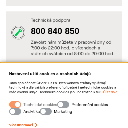
Technická podpora
800 840 850
Zavolat nám můžete v pracovní dny od
7:00 do 22:00 hod, o víkendech a
státních svátcích od 8:00 do 20:00 hod.
Nastavení užití cookies a osobních údajů
Napište nám
Jsme společnost ČEZNET s.r.o. Tyto webové stránky využívají
technické a dle vašich preferencí případně i netechnické cookies a
POSLAT VZKAZ
vaše osobní údaje. Technické cookies jsou nezbytné k fungování
Číst dále
webové stránky. Netechnické cookies slouží zejména k přizpůsobení
webové stránky vašim preferencím, k personalizaci reklam a
Technické cookies
Zanechte nám vzkaz online, my se vám
Preferenční cookies
analytice. Pro sběr a zpracování netechnických cookies a vašich
ozveme zpět
osobních údajů, nám můžete udělit souhlas. Bližší informace o
Analytika
Marketing
vašich právech, zpracování osobních údajů, včetně možnosti
odvolání udělených souhlasů, naleznete „
zde
“.
Více informací