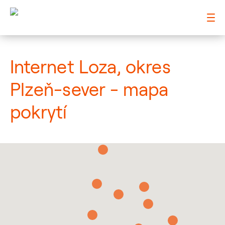
: Mapa pokrytí město
Internet Loza, okres
Plzeň-sever - mapa
pokrytí