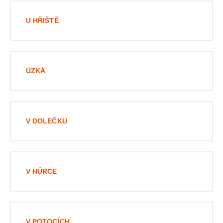
U HŘIŠTĚ
ÚZKÁ
V DOLEČKU
V HŮRCE
V POTOCÍCH