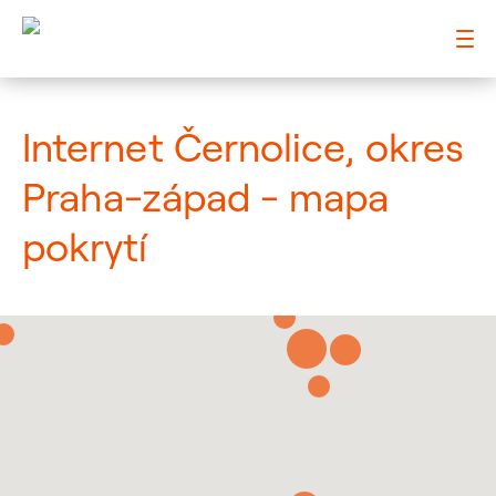
: Mapa pokrytí město
Internet Černolice, okres
Praha-západ - mapa
pokrytí