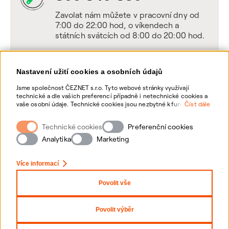
Zavolat nám můžete v pracovní dny od
7:00 do 22:00 hod, o víkendech a
státních svátcích od 8:00 do 20:00 hod.
Nastavení užití cookies a osobních údajů
Napište nám
Jsme společnost ČEZNET s.r.o. Tyto webové stránky využívají
technické a dle vašich preferencí případně i netechnické cookies a
POSLAT VZKAZ
vaše osobní údaje. Technické cookies jsou nezbytné k fungování
Číst dále
webové stránky. Netechnické cookies slouží zejména k přizpůsobení
webové stránky vašim preferencím, k personalizaci reklam a
Technické cookies
Zanechte nám vzkaz online, my se vám
Preferenční cookies
analytice. Pro sběr a zpracování netechnických cookies a vašich
ozveme zpět
osobních údajů, nám můžete udělit souhlas. Bližší informace o
Analytika
Marketing
vašich právech, zpracování osobních údajů, včetně možnosti
odvolání udělených souhlasů, naleznete „
zde
“.
Více informací
Povolit vše
Nastavení Cookies
Ochrana osobních údajů
Povolit výběr