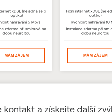
nternet xDSL (nejedná se o
Fixní internet xDSL (neje
optiku)
optiku)
hlost nahrávání 5 Mb/s
Rychlost nahrávání 10
ace zdarma při smlouvě na
Instalace zdarma při sml
dobu neurčitou
dobu neurčitou
MÁM ZÁJEM
MÁM ZÁJEM
 kontakt a získejte další zv