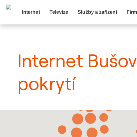
Internet
Televize
Služby a zařízení
Fir
: Mapa pokrytí město
Internet Bušo
pokrytí