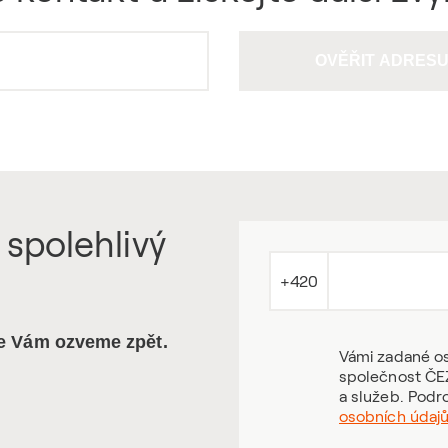
OVĚŘIT ADRES
 spolehlivý
+420
se Vám ozveme zpět.
Vámi zadané os
společnost ČEZ
a služeb. Podr
osobních údaj