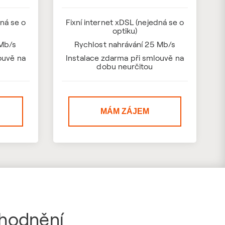
dná se o
Fixní internet xDSL (nejedná se o
optiku)
 Mb/s
Rychlost nahrávání 25 Mb/s
ouvě na
Instalace zdarma při smlouvě na
dobu neurčitou
MÁM ZÁJEM
ýhodnění