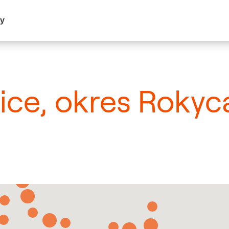
my
vice, okres Roky