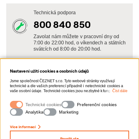
Technická podpora
800 840 850
Zavolat nám můžete v pracovní dny od
7:00 do 22:00 hod, o víkendech a státních
svátcích od 8:00 do 20:00 hod.
Nastavení užití cookies a osobních údajů
Napište nám
Jsme společnost ČEZNET s.r.o. Tyto webové stránky využívají
technické a dle vašich preferencí případně i netechnické cookies a
POSLAT VZKAZ
vaše osobní údaje. Technické cookies jsou nezbytné k fungování
Číst dále
webové stránky. Netechnické cookies slouží zejména k přizpůsobení
webové stránky vašim preferencím, k personalizaci reklam a
Technické cookies
Zanechte nám vzkaz online, my se vám
Preferenční cookies
analytice. Pro sběr a zpracování netechnických cookies a vašich
ozveme zpět
osobních údajů, nám můžete udělit souhlas. Bližší informace o vašich
Analytika
Marketing
právech, zpracování osobních údajů, včetně možnosti odvolání
udělených souhlasů, naleznete „
zde
“.
Více informací
Povolit vše