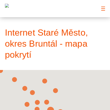
: Mapa pokrytí město
Internet Staré Město,
okres Bruntál - mapa
pokrytí