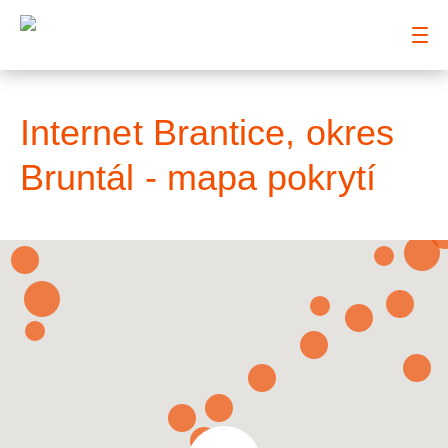
: Mapa pokrytí město
Internet Brantice, okres
Bruntál - mapa pokrytí