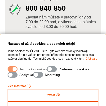
800 840 850
Zavolat nám můžete v pracovní dny od
7:00 do 22:00 hod, o víkendech a státních
svátcích od 8:00 do 20:00 hod.
Nastavení užití cookies a osobních údajů
Napište nám
Jsme společnost ČEZNET s.r.o. Tyto webové stránky využívají
technické a dle vašich preferencí případně i netechnické cookies a
POSLAT VZKAZ
vaše osobní údaje. Technické cookies jsou nezbytné k fungování
Číst dále
webové stránky. Netechnické cookies slouží zejména k přizpůsobení
webové stránky vašim preferencím, k personalizaci reklam a
Technické cookies
Zanechte nám vzkaz online, my se vám
Preferenční cookies
analytice. Pro sběr a zpracování netechnických cookies a vašich
ozveme zpět
osobních údajů, nám můžete udělit souhlas. Bližší informace o vašich
Analytika
Marketing
právech, zpracování osobních údajů, včetně možnosti odvolání
udělených souhlasů, naleznete „
zde
“.
Více informací
Povolit vše
Nastavení Cookies