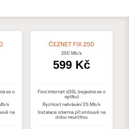
0
ČEZNET FIX 250
250
Mb/s
599 Kč
dná se o
Fixní internet xDSL (nejedná se o
optiku)
 Mb/s
Rychlost nahrávání 25 Mb/s
ouvě na
Instalace zdarma při smlouvě na
dobu neurčitou