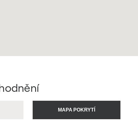
ýhodnění
U
MAPA POKRYTÍ