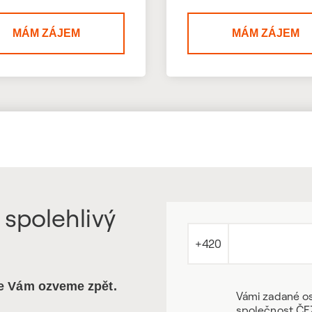
MÁM ZÁJEM
MÁM ZÁJEM
 spolehlivý
+420
se Vám ozveme zpět.
Vámi zadané os
společnost ČEZ