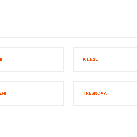
Í
K LESU
ŽNÍ
TŘEŠŇOVÁ