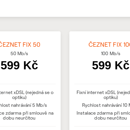
ČEZNET FIX 50
ČEZNET FIX 10
50
Mb/s
100
Mb/s
599 Kč
599 Kč
nternet xDSL (nejedná se o
Fixní internet xDSL (neje
optiku)
optiku)
hlost nahrávání 5 Mb/s
Rychlost nahrávání 10
ace zdarma při smlouvě na
Instalace zdarma při sml
dobu neurčitou
dobu neurčitou