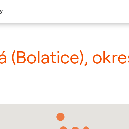
my
á (Bolatice), okr