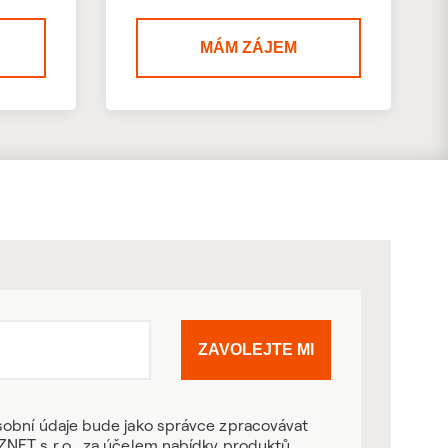
MÁM ZÁJEM
ZAVOLEJTE MI
obní údaje bude jako správce zpracovávat
NET s.r.o., za účelem nabídky produktů