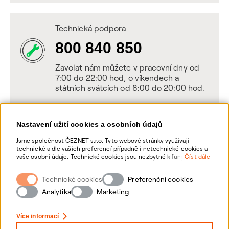
Technická podpora
800 840 850
Zavolat nám můžete v pracovní dny od
7:00 do 22:00 hod, o víkendech a
státních svátcích od 8:00 do 20:00 hod.
Nastavení užití cookies a osobních údajů
Napište nám
Jsme společnost ČEZNET s.r.o. Tyto webové stránky využívají
technické a dle vašich preferencí případně i netechnické cookies a
POSLAT VZKAZ
vaše osobní údaje. Technické cookies jsou nezbytné k fungování
Číst dále
webové stránky. Netechnické cookies slouží zejména k přizpůsobení
webové stránky vašim preferencím, k personalizaci reklam a
Technické cookies
Zanechte nám vzkaz online, my se vám
Preferenční cookies
analytice. Pro sběr a zpracování netechnických cookies a vašich
ozveme zpět
osobních údajů, nám můžete udělit souhlas. Bližší informace o
Analytika
Marketing
vašich právech, zpracování osobních údajů, včetně možnosti
odvolání udělených souhlasů, naleznete „
zde
“.
Více informací